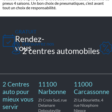
pneus 4 saisons. Un bon choix de pneumatiques, c’est avant
tout un choix de responsabilité.
GRATUIT
Rendez-
Découvrez nos
vous
2 centres automobiles
2 Centres
11100
11000
auto pour
Narbonne
Carcassonne
mieux vous
ZI Croix Sud, rue
ZI La Bouriette, 4
servir
Delamare
rue Nicephore
Debouteville
Niepce